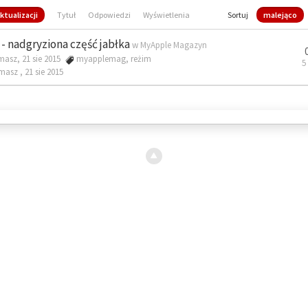
ktualizacji
Tytuł
Odpowiedzi
Wyświetlenia
Sortuj
malejąco
- nadgryziona część jabłka
w
MyApple Magazyn
masz, 21 sie 2015
myapplemag
,
reżim
5
omasz ,
21 sie 2015