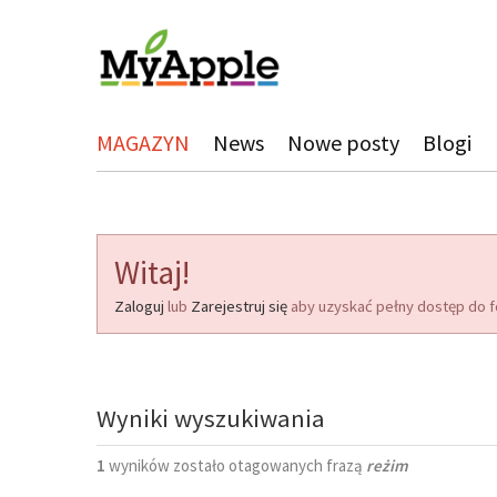
MAGAZYN
News
Nowe posty
Blogi
Witaj!
Zaloguj
lub
Zarejestruj się
aby uzyskać pełny dostęp do f
Wyniki wyszukiwania
1
wyników zostało otagowanych frazą
reżim