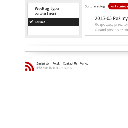
Sortuj według
ostatniej a
Według typu
zawartości
2015-05 Reżimy 
Forums
Rozpoczęty przez to
Ostatni post przez t
Zmień styl
Polski
Contact Us
Pomoc
IPB3 Skin By Tom Christian.