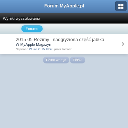
Forum MyApple.pl
Wyniki wyszukiwania
Forums
2015-05 Reżimy - nadgryziona część jabłka
W MyApple Magazyn
Napisano
21 sie 2015 10:43
przez tomasz
Pełna wersja
Polski