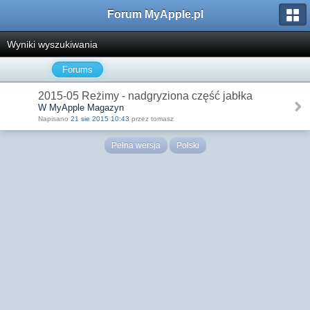
Forum MyApple.pl
Wyniki wyszukiwania
Forums
2015-05 Reżimy - nadgryziona część jabłka
W MyApple Magazyn
Napisano
21 sie 2015 10:43
przez tomasz
Pełna wersja
Polski