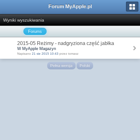
Forum MyApple.pl
Wyniki wyszukiwania
Forums
2015-05 Reżimy - nadgryziona część jabłka
W MyApple Magazyn
Napisano
21 sie 2015 10:43
przez tomasz
Pełna wersja
Polski