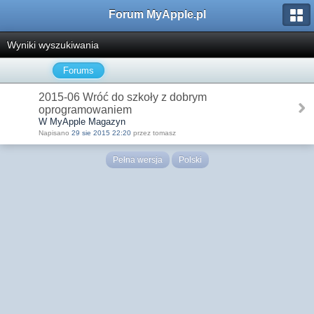
Forum MyApple.pl
Wyniki wyszukiwania
Forums
2015-06 Wróć do szkoły z dobrym
oprogramowaniem
W MyApple Magazyn
Napisano
29 sie 2015 22:20
przez tomasz
Pełna wersja
Polski