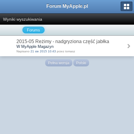
Forum MyApple.pl
Wyniki wyszukiwania
Forums
2015-05 Reżimy - nadgryziona część jabłka
W MyApple Magazyn
Napisano
21 sie 2015 10:43
przez tomasz
Pełna wersja
Polski