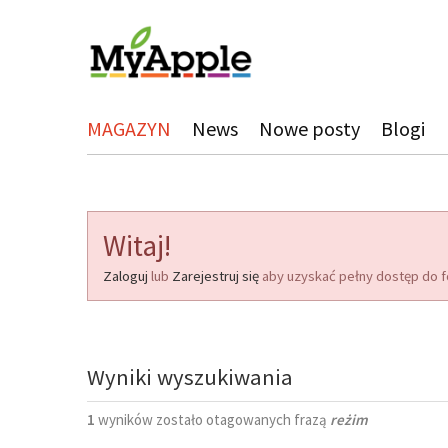
MAGAZYN
News
Nowe posty
Blogi
Witaj!
Zaloguj
lub
Zarejestruj się
aby uzyskać pełny dostęp do f
Wyniki wyszukiwania
1
wyników zostało otagowanych frazą
reżim