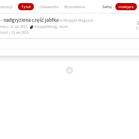
ualizacji
Tytuł
Odpowiedzi
Wyświetlenia
Sortuj
malejąco
- nadgryziona część jabłka
w
MyApple Magazyn
masz, 21 sie 2015
myapplemag
,
reżim
5
omasz ,
21 sie 2015