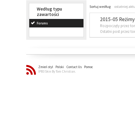
Sortuj według
ostatniej akt
Według typu
zawartości
2015-05 Reżimy 
Forums
Rozpoczęty przez to
Ostatni post przez t
Zmień styl
Polski
Contact Us
Pomoc
IPB3 Skin By Tom Christian.