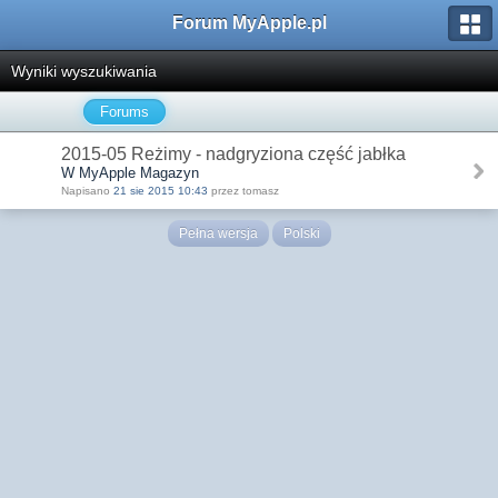
Forum MyApple.pl
Wyniki wyszukiwania
Forums
2015-05 Reżimy - nadgryziona część jabłka
W MyApple Magazyn
Napisano
21 sie 2015 10:43
przez tomasz
Pełna wersja
Polski