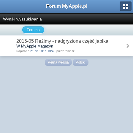
Forum MyApple.pl
Wyniki wyszukiwania
Forums
2015-05 Reżimy - nadgryziona część jabłka
W MyApple Magazyn
Napisano
21 sie 2015 10:43
przez tomasz
Pełna wersja
Polski