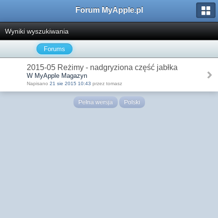
Forum MyApple.pl
Wyniki wyszukiwania
Forums
2015-05 Reżimy - nadgryziona część jabłka
W MyApple Magazyn
Napisano
21 sie 2015 10:43
przez tomasz
Pełna wersja
Polski