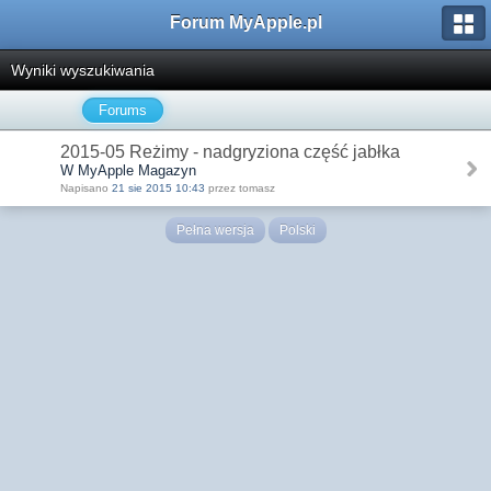
Forum MyApple.pl
Wyniki wyszukiwania
Forums
2015-05 Reżimy - nadgryziona część jabłka
W MyApple Magazyn
Napisano
21 sie 2015 10:43
przez tomasz
Pełna wersja
Polski