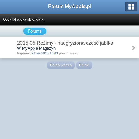
Forum MyApple.pl
Wyniki wyszukiwania
Forums
2015-05 Reżimy - nadgryziona część jabłka
W MyApple Magazyn
Napisano
21 sie 2015 10:43
przez tomasz
Pełna wersja
Polski