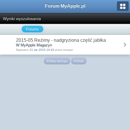
Forum MyApple.pl
Wyniki wyszukiwania
Forums
2015-05 Reżimy - nadgryziona część jabłka
W MyApple Magazyn
Napisano
21 sie 2015 10:43
przez tomasz
Pełna wersja
Polski