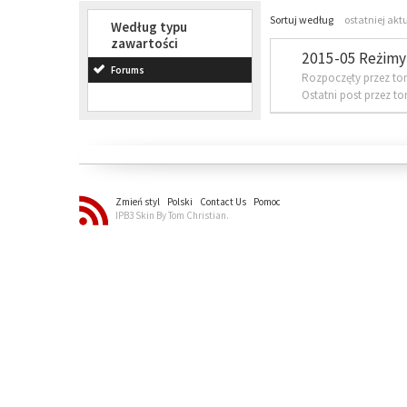
Sortuj według
ostatniej akt
Według typu
zawartości
2015-05 Reżimy 
Forums
Rozpoczęty przez to
Ostatni post przez t
Zmień styl
Polski
Contact Us
Pomoc
IPB3 Skin By Tom Christian.