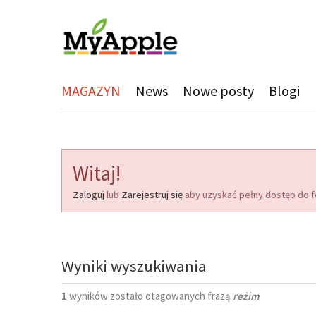
MAGAZYN
News
Nowe posty
Blogi
Witaj!
Zaloguj
lub
Zarejestruj się
aby uzyskać pełny dostęp do f
Wyniki wyszukiwania
1
wyników zostało otagowanych frazą
reżim