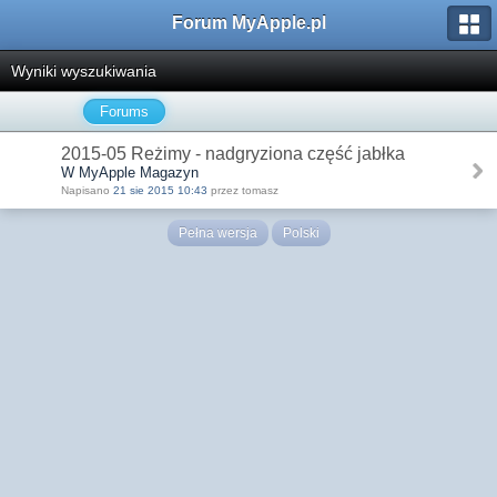
Forum MyApple.pl
Wyniki wyszukiwania
Forums
2015-05 Reżimy - nadgryziona część jabłka
W MyApple Magazyn
Napisano
21 sie 2015 10:43
przez tomasz
Pełna wersja
Polski