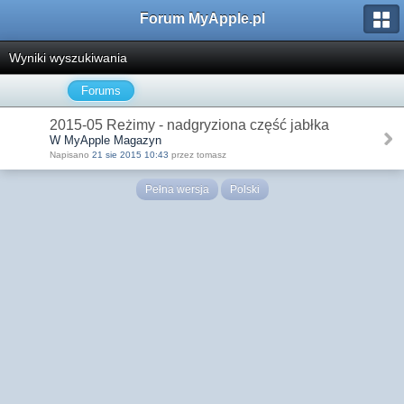
Forum MyApple.pl
Wyniki wyszukiwania
Forums
2015-05 Reżimy - nadgryziona część jabłka
W MyApple Magazyn
Napisano
21 sie 2015 10:43
przez tomasz
Pełna wersja
Polski