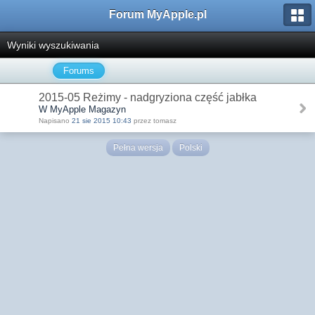
Forum MyApple.pl
Wyniki wyszukiwania
Forums
2015-05 Reżimy - nadgryziona część jabłka
W MyApple Magazyn
Napisano
21 sie 2015 10:43
przez tomasz
Pełna wersja
Polski