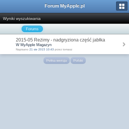
Forum MyApple.pl
Wyniki wyszukiwania
Forums
2015-05 Reżimy - nadgryziona część jabłka
W MyApple Magazyn
Napisano
21 sie 2015 10:43
przez tomasz
Pełna wersja
Polski