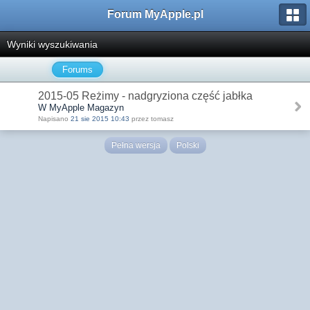
Forum MyApple.pl
Wyniki wyszukiwania
Forums
2015-05 Reżimy - nadgryziona część jabłka
W MyApple Magazyn
Napisano
21 sie 2015 10:43
przez tomasz
Pełna wersja
Polski