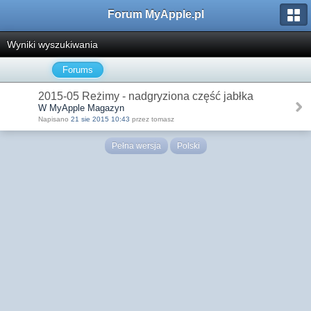
Forum MyApple.pl
Wyniki wyszukiwania
Forums
2015-05 Reżimy - nadgryziona część jabłka
W MyApple Magazyn
Napisano
21 sie 2015 10:43
przez tomasz
Pełna wersja
Polski