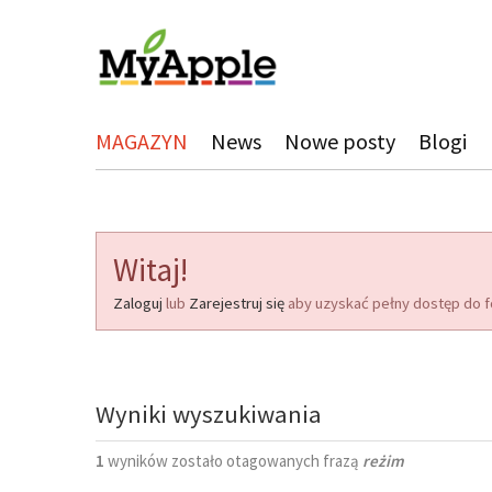
MAGAZYN
News
Nowe posty
Blogi
Witaj!
Zaloguj
lub
Zarejestruj się
aby uzyskać pełny dostęp do f
Wyniki wyszukiwania
1
wyników zostało otagowanych frazą
reżim