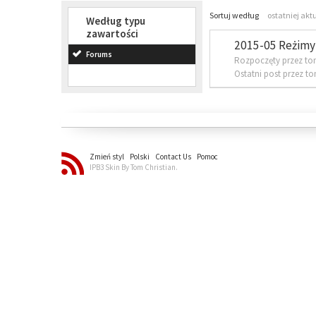
Sortuj według
ostatniej akt
Według typu
zawartości
2015-05 Reżimy 
Forums
Rozpoczęty przez to
Ostatni post przez t
Zmień styl
Polski
Contact Us
Pomoc
IPB3 Skin By Tom Christian.