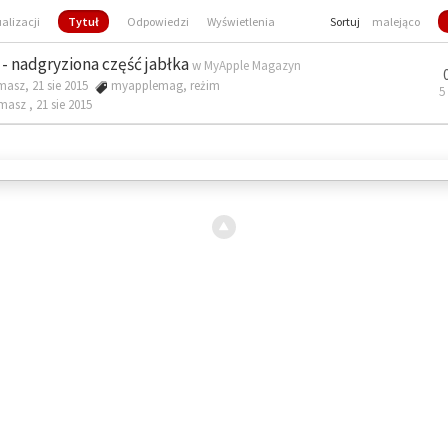
ualizacji
Tytuł
Odpowiedzi
Wyświetlenia
Sortuj
malejąco
- nadgryziona część jabłka
w
MyApple Magazyn
masz, 21 sie 2015
myapplemag
,
reżim
5
omasz ,
21 sie 2015