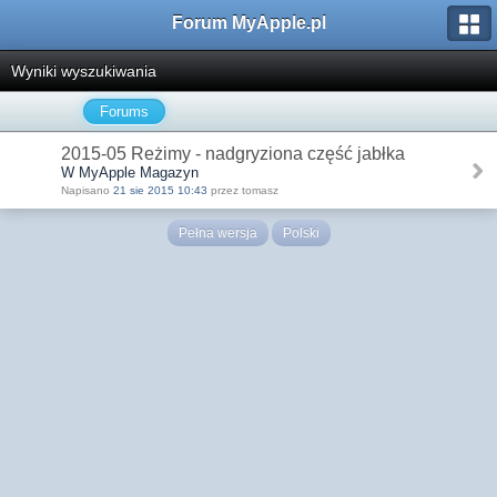
Forum MyApple.pl
Wyniki wyszukiwania
Forums
2015-05 Reżimy - nadgryziona część jabłka
W MyApple Magazyn
Napisano
21 sie 2015 10:43
przez tomasz
Pełna wersja
Polski