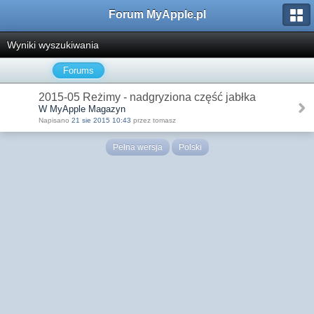
Forum MyApple.pl
Wyniki wyszukiwania
Forums
2015-05 Reżimy - nadgryziona część jabłka
W MyApple Magazyn
Napisano
21 sie 2015 10:43
przez tomasz
Pełna wersja
Polski