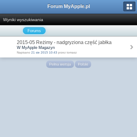
Forum MyApple.pl
Wyniki wyszukiwania
Forums
2015-05 Reżimy - nadgryziona część jabłka
W MyApple Magazyn
Napisano
21 sie 2015 10:43
przez tomasz
Pełna wersja
Polski