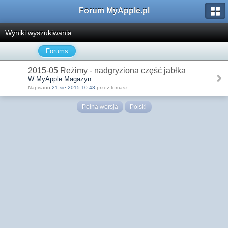
Forum MyApple.pl
Wyniki wyszukiwania
Forums
2015-05 Reżimy - nadgryziona część jabłka
W MyApple Magazyn
Napisano
21 sie 2015 10:43
przez tomasz
Pełna wersja
Polski