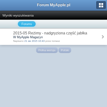
Forum MyApple.pl
Wyniki wyszukiwania
Forums
2015-05 Reżimy - nadgryziona część jabłka
W MyApple Magazyn
Napisano
21 sie 2015 10:43
przez tomasz
Pełna wersja
Polski