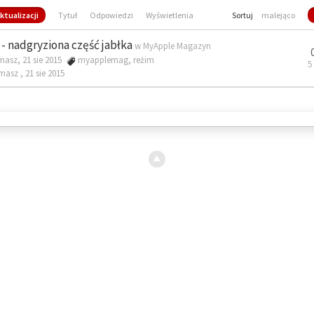
ktualizacji
Tytuł
Odpowiedzi
Wyświetlenia
Sortuj
malejąco
- nadgryziona część jabłka
w
MyApple Magazyn
masz, 21 sie 2015
myapplemag
,
reżim
5
omasz ,
21 sie 2015