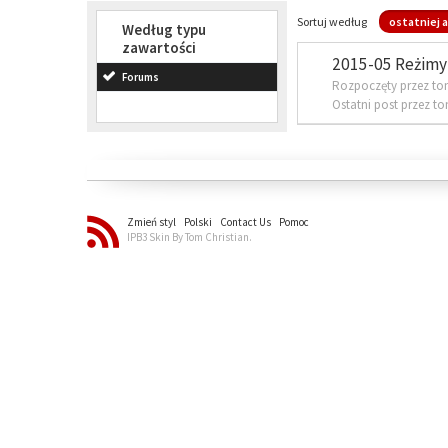
Sortuj według
ostatniej a
Według typu
zawartości
2015-05 Reżimy 
Forums
Rozpoczęty przez to
Ostatni post przez t
Zmień styl
Polski
Contact Us
Pomoc
IPB3 Skin By Tom Christian.