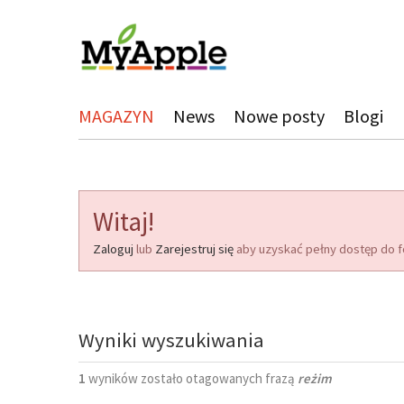
MAGAZYN
News
Nowe posty
Blogi
Witaj!
Zaloguj
lub
Zarejestruj się
aby uzyskać pełny dostęp do f
Wyniki wyszukiwania
1
wyników zostało otagowanych frazą
reżim