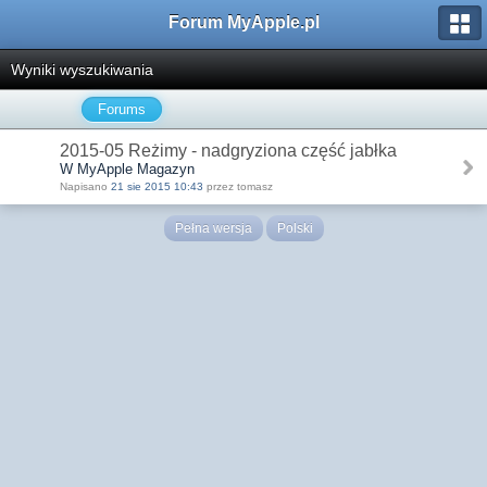
Forum MyApple.pl
Wyniki wyszukiwania
Forums
2015-05 Reżimy - nadgryziona część jabłka
W MyApple Magazyn
Napisano
21 sie 2015 10:43
przez tomasz
Pełna wersja
Polski