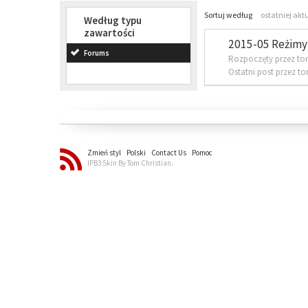
Sortuj według
ostatniej akt
Według typu
zawartości
2015-05 Reżimy 
Forums
Rozpoczęty przez to
Ostatni post przez t
Zmień styl
Polski
Contact Us
Pomoc
IPB3 Skin By Tom Christian.