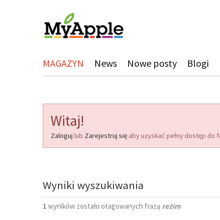
MAGAZYN
News
Nowe posty
Blogi
Witaj!
Zaloguj
lub
Zarejestruj się
aby uzyskać pełny dostęp do f
Wyniki wyszukiwania
1
wyników zostało otagowanych frazą
reżim