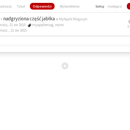
ualizacji
Tytuł
Odpowiedzi
Wyświetlenia
Sortuj
malejąco
- nadgryziona część jabłka
w
MyApple Magazyn
masz, 21 sie 2015
myapplemag
,
reżim
5
omasz ,
21 sie 2015