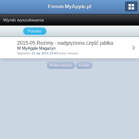
Forum MyApple.pl
Wyniki wyszukiwania
Forums
2015-05 Reżimy - nadgryziona część jabłka
W MyApple Magazyn
Napisano
21 sie 2015 10:43
przez tomasz
Pełna wersja
Polski