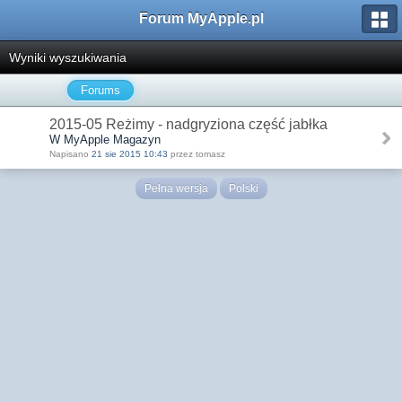
Forum MyApple.pl
Wyniki wyszukiwania
Forums
2015-05 Reżimy - nadgryziona część jabłka
W MyApple Magazyn
Napisano
21 sie 2015 10:43
przez tomasz
Pełna wersja
Polski