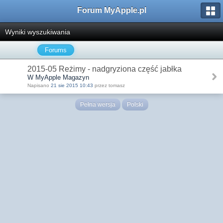
Forum MyApple.pl
Wyniki wyszukiwania
Forums
2015-05 Reżimy - nadgryziona część jabłka
W MyApple Magazyn
Napisano
21 sie 2015 10:43
przez tomasz
Pełna wersja
Polski