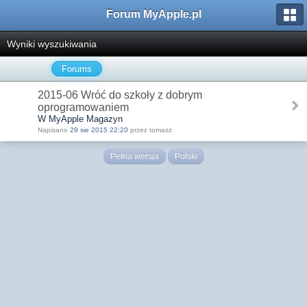
Forum MyApple.pl
Wyniki wyszukiwania
Forums
2015-06 Wróć do szkoły z dobrym
oprogramowaniem
W MyApple Magazyn
Napisano
29 sie 2015 22:20
przez tomasz
Pełna wersja
Polski