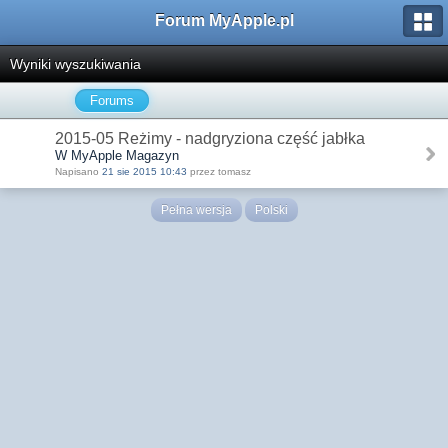
Forum MyApple.pl
Wyniki wyszukiwania
Forums
2015-05 Reżimy - nadgryziona część jabłka
W MyApple Magazyn
Napisano
21 sie 2015 10:43
przez tomasz
Pełna wersja
Polski