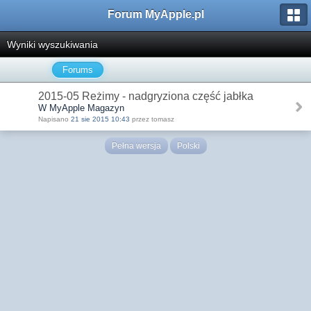
Forum MyApple.pl
Wyniki wyszukiwania
Forums
2015-05 Reżimy - nadgryziona część jabłka
W MyApple Magazyn
Napisano
21 sie 2015 10:43
przez tomasz
Pełna wersja
Polski