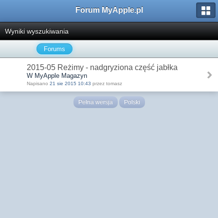
Forum MyApple.pl
Wyniki wyszukiwania
Forums
2015-05 Reżimy - nadgryziona część jabłka
W MyApple Magazyn
Napisano
21 sie 2015 10:43
przez tomasz
Pełna wersja
Polski