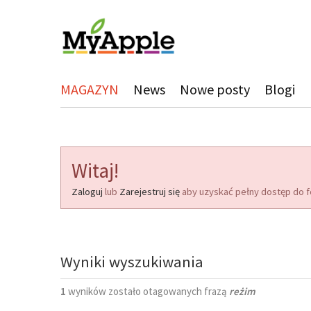
MAGAZYN
News
Nowe posty
Blogi
Witaj!
Zaloguj
lub
Zarejestruj się
aby uzyskać pełny dostęp do f
Wyniki wyszukiwania
1
wyników zostało otagowanych frazą
reżim