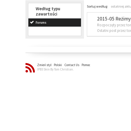
Sortuj według
ostatniej akt
Według typu
zawartości
2015-05 Reżimy 
Forums
Rozpoczęty przez to
Ostatni post przez t
Zmień styl
Polski
Contact Us
Pomoc
IPB3 Skin By Tom Christian.