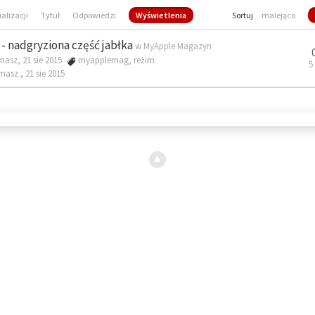
ualizacji
Tytuł
Odpowiedzi
Wyświetlenia
Sortuj
malejąco
- nadgryziona część jabłka
w
MyApple Magazyn
masz, 21 sie 2015
myapplemag
,
reżim
5
omasz ,
21 sie 2015