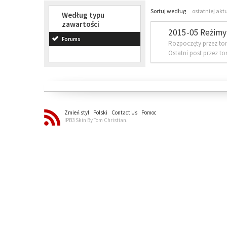
Sortuj według
ostatniej akt
Według typu
zawartości
2015-05 Reżimy 
Forums
Rozpoczęty przez to
Ostatni post przez t
Zmień styl
Polski
Contact Us
Pomoc
IPB3 Skin By Tom Christian.