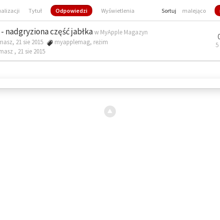
ualizacji
Tytuł
Odpowiedzi
Wyświetlenia
Sortuj
malejąco
- nadgryziona część jabłka
w
MyApple Magazyn
masz, 21 sie 2015
myapplemag
,
reżim
5
omasz ,
21 sie 2015