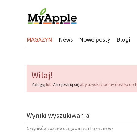
MAGAZYN
News
Nowe posty
Blogi
Witaj!
Zaloguj
lub
Zarejestruj się
aby uzyskać pełny dostęp do f
Wyniki wyszukiwania
1
wyników zostało otagowanych frazą
reżim