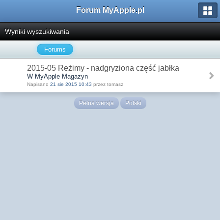
Forum MyApple.pl
Wyniki wyszukiwania
Forums
2015-05 Reżimy - nadgryziona część jabłka
W MyApple Magazyn
Napisano
21 sie 2015 10:43
przez tomasz
Pełna wersja
Polski