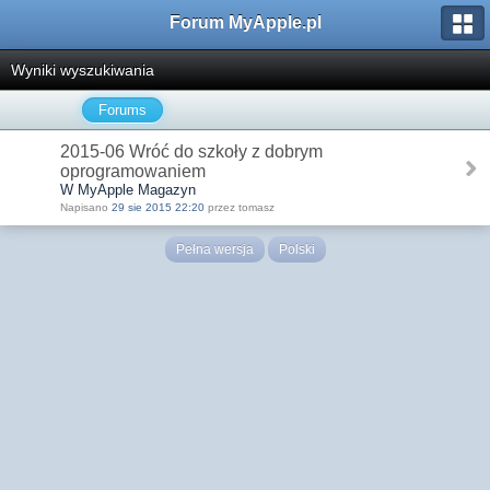
Forum MyApple.pl
Wyniki wyszukiwania
Forums
2015-06 Wróć do szkoły z dobrym
oprogramowaniem
W MyApple Magazyn
Napisano
29 sie 2015 22:20
przez tomasz
Pełna wersja
Polski