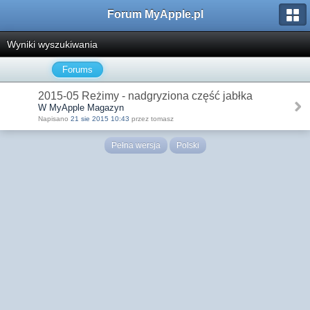
Forum MyApple.pl
Wyniki wyszukiwania
Forums
2015-05 Reżimy - nadgryziona część jabłka
W MyApple Magazyn
Napisano
21 sie 2015 10:43
przez tomasz
Pełna wersja
Polski