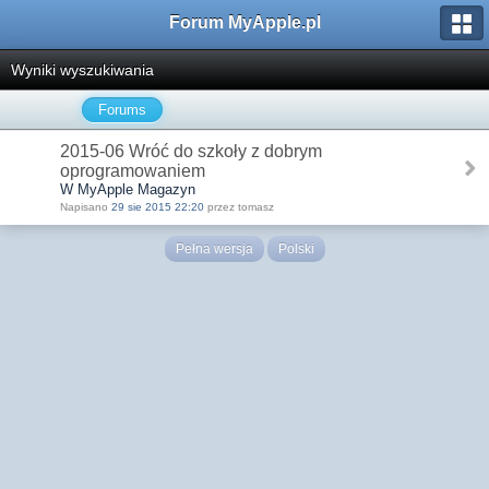
Forum MyApple.pl
Wyniki wyszukiwania
Forums
2015-06 Wróć do szkoły z dobrym
oprogramowaniem
W MyApple Magazyn
Napisano
29 sie 2015 22:20
przez tomasz
Pełna wersja
Polski