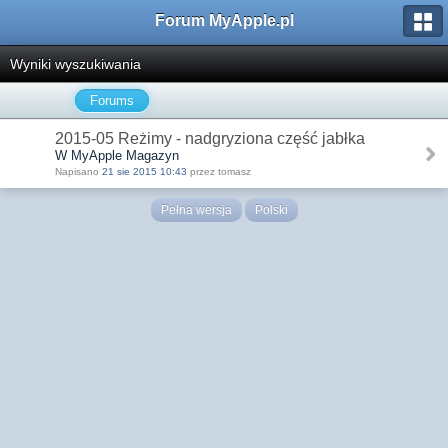
Forum MyApple.pl
Wyniki wyszukiwania
Forums
2015-05 Reżimy - nadgryziona część jabłka
W MyApple Magazyn
Napisano
21 sie 2015 10:43
przez tomasz
Pełna wersja
Polski