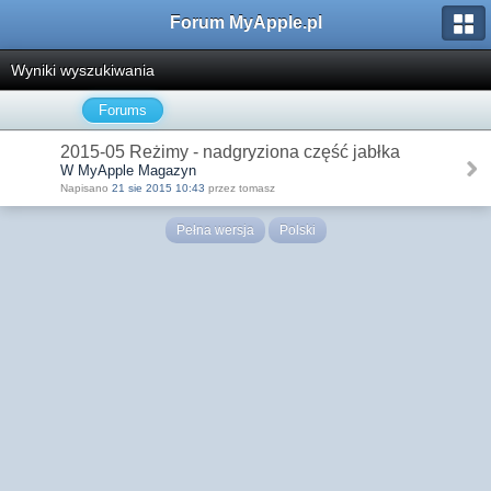
Forum MyApple.pl
Wyniki wyszukiwania
Forums
2015-05 Reżimy - nadgryziona część jabłka
W MyApple Magazyn
Napisano
21 sie 2015 10:43
przez tomasz
Pełna wersja
Polski