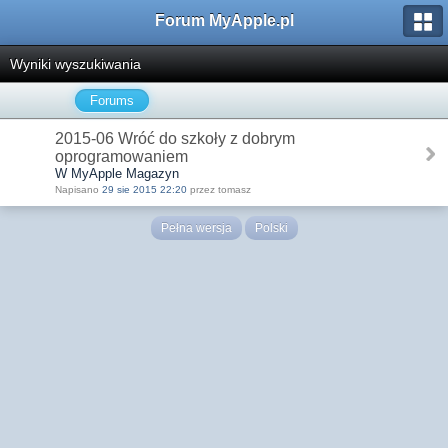
Forum MyApple.pl
Wyniki wyszukiwania
Forums
2015-06 Wróć do szkoły z dobrym
oprogramowaniem
W MyApple Magazyn
Napisano
29 sie 2015 22:20
przez tomasz
Pełna wersja
Polski