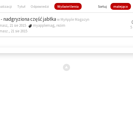
ualizacji
Tytuł
Odpowiedzi
Wyświetlenia
Sortuj
malejąco
- nadgryziona część jabłka
w
MyApple Magazyn
masz, 21 sie 2015
myapplemag
,
reżim
5
omasz ,
21 sie 2015