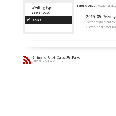
Sortuj według
ostatniej akt
Według typu
zawartości
2015-05 Reżimy 
Forums
Rozpoczęty przez to
Ostatni post przez t
Zmień styl
Polski
Contact Us
Pomoc
IPB3 Skin By Tom Christian.