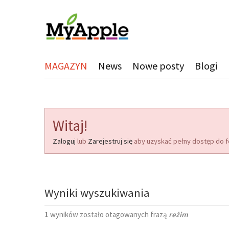
MAGAZYN
News
Nowe posty
Blogi
Witaj!
Zaloguj
lub
Zarejestruj się
aby uzyskać pełny dostęp do f
Wyniki wyszukiwania
1
wyników zostało otagowanych frazą
reżim