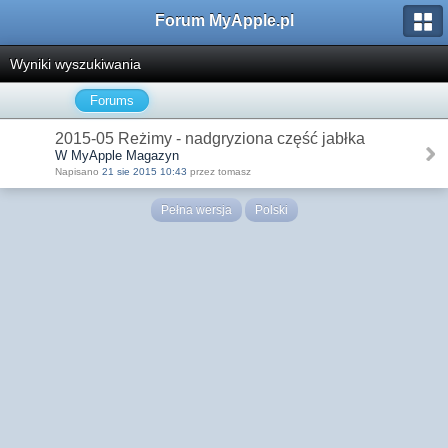
Forum MyApple.pl
Wyniki wyszukiwania
Forums
2015-05 Reżimy - nadgryziona część jabłka
W MyApple Magazyn
Napisano
21 sie 2015 10:43
przez tomasz
Pełna wersja
Polski