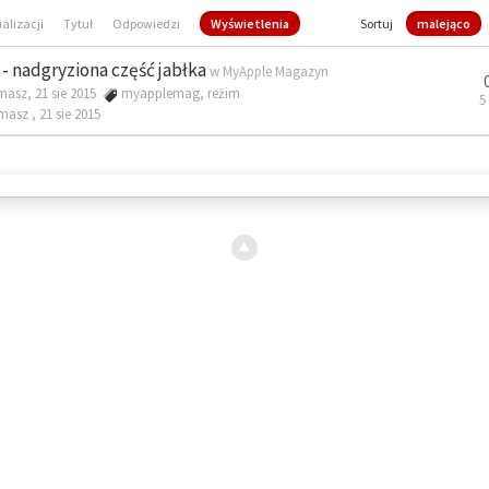
ualizacji
Tytuł
Odpowiedzi
Wyświetlenia
Sortuj
malejąco
- nadgryziona część jabłka
w
MyApple Magazyn
masz, 21 sie 2015
myapplemag
,
reżim
5
omasz ,
21 sie 2015