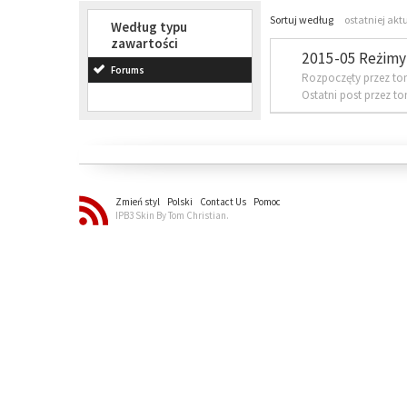
Sortuj według
ostatniej akt
Według typu
zawartości
2015-05 Reżimy 
Forums
Rozpoczęty przez to
Ostatni post przez t
Zmień styl
Polski
Contact Us
Pomoc
IPB3 Skin By Tom Christian.