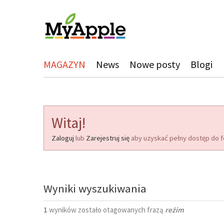
MAGAZYN
News
Nowe posty
Blogi
Witaj!
Zaloguj
lub
Zarejestruj się
aby uzyskać pełny dostęp do f
Wyniki wyszukiwania
1
wyników zostało otagowanych frazą
reżim