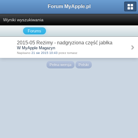
Forum MyApple.pl
Wyniki wyszukiwania
Forums
2015-05 Reżimy - nadgryziona część jabłka
W MyApple Magazyn
Napisano
21 sie 2015 10:43
przez tomasz
Pełna wersja
Polski