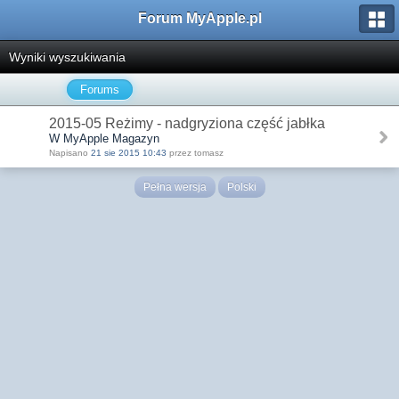
Forum MyApple.pl
Wyniki wyszukiwania
Forums
2015-05 Reżimy - nadgryziona część jabłka
W MyApple Magazyn
Napisano
21 sie 2015 10:43
przez tomasz
Pełna wersja
Polski